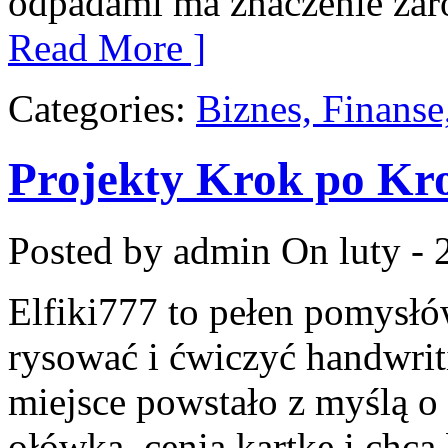
odpadami ma znaczenie zaró
Read More ]
Categories:
Biznes, Finans
Projekty Krok po Kr
Posted by admin
On luty - 
Elfiki777 to pełen pomysłó
rysować i ćwiczyć handwri
miejsce powstało z myślą o 
ołówka, cenią kartkę i chc